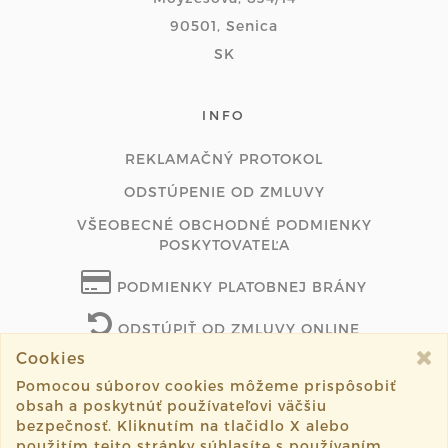
90501, Senica
SK
INFO
REKLAMAČNÝ PROTOKOL
ODSTÚPENIE OD ZMLUVY
VŠEOBECNÉ OBCHODNÉ PODMIENKY
POSKYTOVATEĽA
PODMIENKY PLATOBNEJ BRÁNY
ODSTÚPIŤ OD ZMLUVY ONLINE
Cookies
Pomocou súborov cookies môžeme prispôsobiť
obsah a poskytnúť používateľovi väčšiu
©2026 satinovadesign.com všetky práva vyhradené.
bezpečnosť. Kliknutím na tlačidlo X alebo
použitím tejto stránky súhlasíte s používaním
Vytvorené systémom
sashe.sk