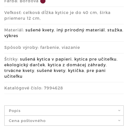
Farba:
Bordová
Veľkosť: celková dĺžka kytice je do 40 cm, šírka
priemeru 12 cm,
Materiál:
sušené kvety
,
iný prírodný materiál
,
stužka
,
výkres
Spôsob výroby: farbenie, viazanie
Štítky:
sušená kytica v papieri
,
kytica pre učiteľku
,
ekologický darček
,
kytica z domácej záhrady
,
trvácne kvety
,
sušené kvety
,
kytička
,
pre pani
učiteľku
Katalógové číslo: 7994628
Popis
Cena poštovného