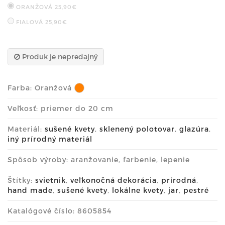
ORANŽOVÁ
25,90€
FIALOVÁ
25,90€
Produk je nepredajný
Farba:
Oranžová
Veľkosť: priemer do 20 cm
Materiál:
sušené kvety
,
sklenený polotovar
,
glazúra
,
iný prírodný materiál
Spôsob výroby: aranžovanie, farbenie, lepenie
Štítky:
svietnik
,
veľkonočná dekorácia
,
prírodná
,
hand made
,
sušené kvety
,
lokálne kvety
,
jar
,
pestré
Katalógové číslo: 8605854