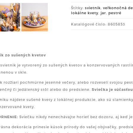
Štítky:
svietnik
,
veľkonočná de
lokálne kvety
,
jar
,
pestré
Katalógové číslo: 8605853
ik zo sušených kvetov
svietnik je vytvorený zo sušených kvetov a konzervovaných rastl
nenou v skle.
ik rozžiari pochmúrne jesenné večery, alebo rozveselí svojou pe
enčný či jedálenský stôl alebo do predsiene.
Sviečka je súčasťou
tniku nájdete sušené kvety z lokálnej produkcie, ako sú slamienky,
nzervované kvety.
RNENIE:
Sviečku nikdy nenechávajte horieť bez dozoru, aj keď 
rásna dekorácia prinesie kúsok prírody do vašej obývačky, predsie