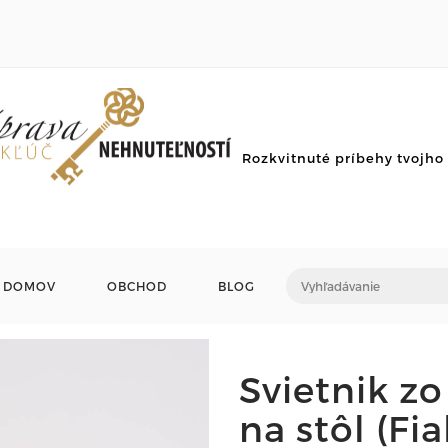
Rozkvitnuté príbehy tvojh
DOMOV
OBCHOD
BLOG
Svietnik z
na stôl (Fia