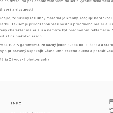
iec na dvere. Na požiadanie vám viem do série vyrobiť dekoráciu 
tlivosť a vlastnosti
dajte, že sušený rastlinný materiál je krehký, reaguje na vlhkos
 farbu. Taktiež je prirodzenou vlastnosťou prírodného materiálu r
zený charakter materiálu a nemôže byť predmetom reklamácie. Sp
osť až na niekoľko sezón.
však 100 % garantovať, že každý jeden kúsok bol s láskou a staro
ný a pripravený uspokojiť vášho umeleckého ducha a potešiť vaš
Mária Závodská photography
INFO