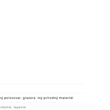
ný polotovar
,
glazúra
,
iný prírodný materiál
arbenie, lepenie