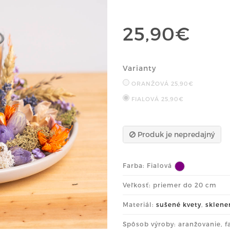
25,90€
Varianty
ORANŽOVÁ
25,90€
FIALOVÁ
25,90€
Produk je nepredajný
Farba:
Fialová
Veľkosť: priemer do 20 cm
Materiál:
sušené kvety
,
sklene
Spôsob výroby: aranžovanie, f