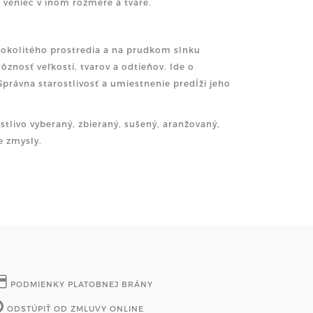
a veniec v inom rozmere a tvare.
ť okolitého prostredia a na prudkom slnku
ôznosť veľkostí, tvarov a odtieňov. Ide o
rávna starostlivosť a umiestnenie predĺži jeho
stlivo vyberaný, zbieraný, sušený, aranžovaný,
e zmysly.
PODMIENKY PLATOBNEJ BRÁNY
ODSTÚPIŤ OD ZMLUVY ONLINE