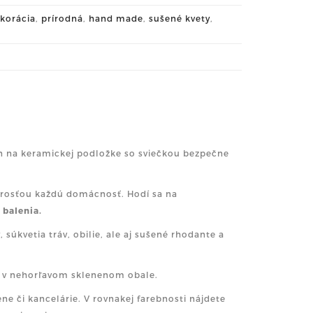
korácia
,
prírodná
,
hand made
,
sušené kvety
,
ín na keramickej podložke so sviečkou bezpečne
strosťou každú domácnosť. Hodí sa na
 balenia.
 súkvetia tráv, obilie, ale aj sušené rhodante a
je v nehorľavom sklenenom obale.
ne či kancelárie. V rovnakej farebnosti nájdete