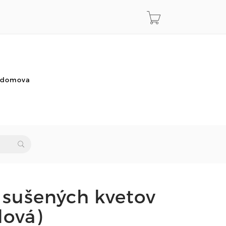
o domova
o sušených kvetov
lová)