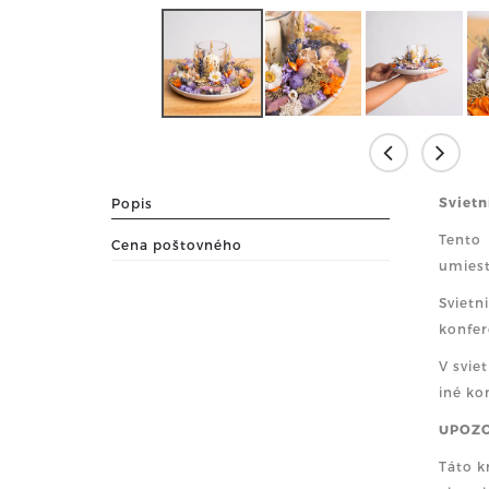
Svietn
Popis
Tento 
Cena poštovného
umiest
Svietn
konfer
V svie
iné ko
UPOZO
Táto k