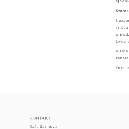
aj ven
Staros
Nezabú
stráca
prirod
životn
Vieme 
zabale
Foto: 
KONTAKT
Daša Satinová