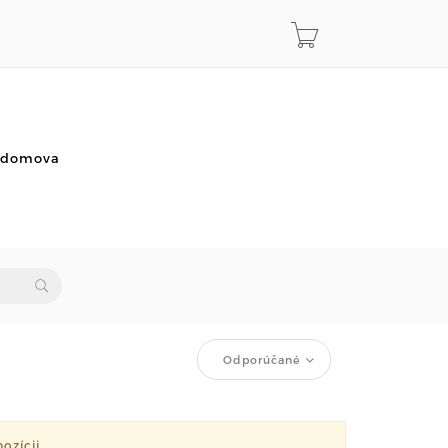
o domova
Odporúčané
ozícii