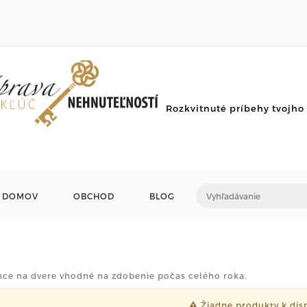
Rozkvitnuté príbehy tvojh
DOMOV
OBCHOD
BLOG
nce na dvere vhodné na zdobenie počas celého roka.
Žiadne produkty k disp