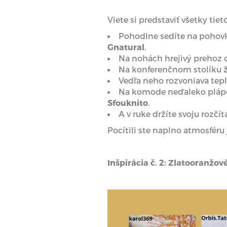
Viete si predstaviť všetky tie
Pohodlne sedíte na pohov
Gnatural
.
Na nohách hrejivý prehoz
Na konferenčnom stolíku ži
Vedľa neho rozvoniava tepl
Na komode neďaleko plápol
Sfouknito
.
A v ruke držíte svoju rozč
Pocítili ste naplno atmosféru
Inšpirácia č. 2: Zlatooranžov