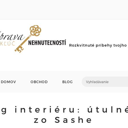
Rozkvitnuté príbehy tvojh
DOMOV
OBCHOD
BLOG
ng interiéru: útuln
zo Sashe