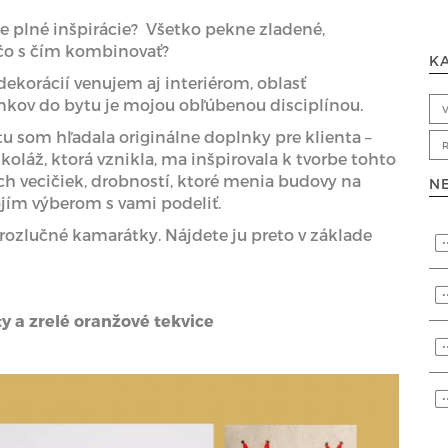
že plné inšpirácie? Všetko pekne zladené,
 čo s čím kombinovať?
K
ekorácií venujem aj interiérom, oblasť
lnkov do bytu je mojou obľúbenou disciplínou.
u som hľadala originálne doplnky pre klienta –
 koláž, ktorá vznikla, ma inšpirovala k tvorbe tohto
ch vecičiek, drobností, ktoré menia budovy na
N
jím výberom s vami podeliť.
erozlučné kamarátky. Nájdete ju preto v základe
isty a zrelé oranžové tekvice