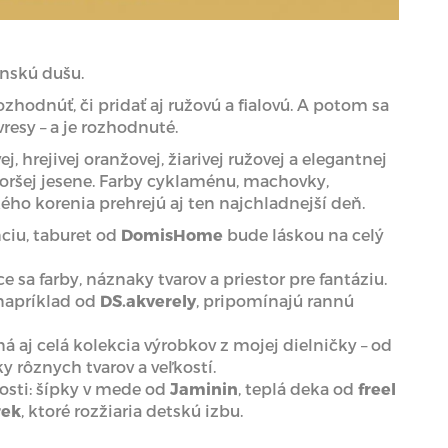
enskú dušu.
zhodnúť, či pridať aj ružovú a fialovú. A potom sa
vresy – a je rozhodnuté.
 hrejivej oranžovej, žiarivej ružovej a elegantnej
oršej jesene. Farby cyklaménu, machovky,
ého korenia prehrejú aj ten najchladnejší deň.
ciu, taburet od
DomisHome
bude láskou na celý
e sa farby, náznaky tvarov a priestor pre fantáziu.
napríklad od
DS.akverely
, pripomínajú rannú
á aj celá kolekcia výrobkov z mojej dielničky – od
y rôznych tvarov a veľkostí.
nosti: šípky v mede od
Jaminin
, teplá deka od
freel
rek
, ktoré rozžiaria detskú izbu.