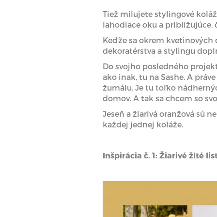
Tiež milujete stylingové kolá
lahodiace oku a približujúce,
Keďže sa okrem kvetinových d
dekoratérstva a stylingu dop
Do svojho posledného projekt
ako inak, tu na Sashe. A práve
žurnálu. Je tu toľko nádherný
domov. A tak sa chcem so svo
Jeseň a žiarivá oranžová sú n
každej jednej koláže.
Inšpirácia č. 1: Žiarivé žlté l