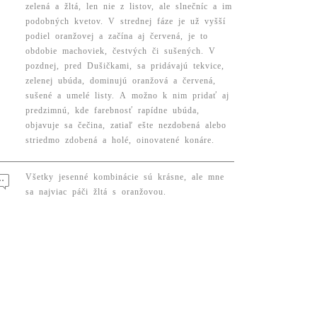
zelená a žltá, len nie z listov, ale slnečníc a im
podobných kvetov. V strednej fáze je už vyšší
podiel oranžovej a začína aj červená, je to
obdobie machoviek, čestvých či sušených. V
pozdnej, pred Dušičkami, sa pridávajú tekvice,
zelenej ubúda, dominujú oranžová a červená,
sušené a umelé listy. A možno k nim pridať aj
predzimnú, kde farebnosť rapídne ubúda,
objavuje sa čečina, zatiaľ ešte nezdobená alebo
striedmo zdobená a holé, oinovatené konáre.
Všetky jesenné kombinácie sú krásne, ale mne
sa najviac páči žltá s oranžovou.