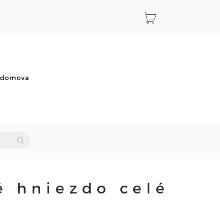
o domova
é hniezdo celé