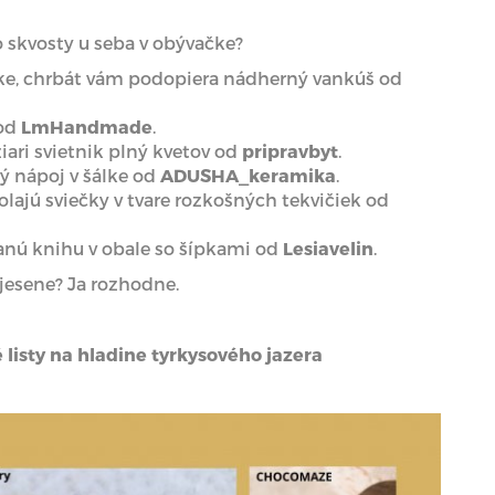
to skvosty u seba v obývačke?
ke, chrbát vám podopiera nádherný vankúš od
 od
LmHandmade
.
ari svietnik plný kvetov od
pripravbyt
.
ý nápoj v šálke od
ADUSHA_keramika
.
ajú sviečky v tvare rozkošných tekvičiek od
ítanú knihu v obale so šípkami od
Lesiavelin
.
 jesene? Ja rozhodne.
é listy na hladine tyrkysového jazera