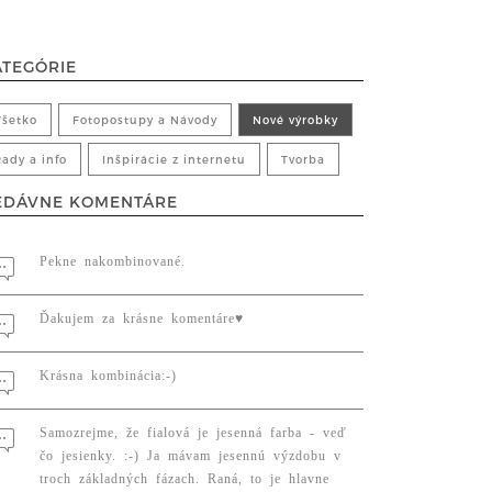
ATEGÓRIE
Všetko
Fotopostupy a Návody
Nové výrobky
Rady a info
Inšpirácie z internetu
Tvorba
EDÁVNE KOMENTÁRE
Pekne nakombinované.
Ďakujem za krásne komentáre♥️
Krásna kombinácia:-)
Samozrejme, že fialová je jesenná farba - veď
čo jesienky. :-) Ja mávam jesennú výzdobu v
troch základných fázach. Raná, to je hlavne