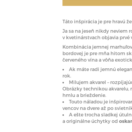
Táto inšpirácia je pre hravú ž
Ja sa na jeseň nikdy neviem ro
v kvetinárstvach objavia prvé 
Kombinácia jemnej marhuľovej,
bordovej je pre mňa hitom sk
červeného vína a vôňa exotick
Ak máte radi jemnú elegan
rok.
Milujem akvarel – rozpíjajúc
Obrázky technikou akvarelu, 
hmlu a brieždenie.
Touto náladou je inšpirovan
vencov na dvere až po svietnik
A ešte trocha sladkej útul
a originálne úchytky od
oska