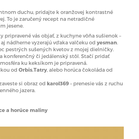
antnom duchu, pridajte k oranžovej kontrastné
j. To je zaručený recept na netradičné
ím jesene.
ky pripravené vás objať, z kuchyne vôňa sušienok –
le aj nádherne vyzerajú vďaka valčeku od
yesman
.
iec pestrých sušených kvetov z mojej dielničky.
konferenčný či jedálenský stôl. Stačí pridať
tmosféra ku keksíkom je pripravená.
íškou od
Orbis.Tatry
, alebo horúca čokoláda od
zaveste si obraz od
karol369
– prenesie vás z ruchu
enného jazera.
vice a horúce maliny