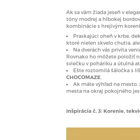
Ak sa vám žiada jeseň v eleg
tóny modrej a hlbokej bordove
kombinácie s hrejivým koren
Praskajúci oheň v krbe, de
ktoré nielen skvelo chutia, a
Na dverách vás privíta ven
Rovnako ho môžete položiť na 
sviečku v poháriku a útulná a
Ešte roztomilá šáločka s l
CHOCOMAZE
.
Ak máte výhľad na mesto, 
mesta na okraj pokojného jes
Inšpirácia č. 3: Korenie, tek